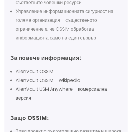
съответните човешки ресурси.
Управление информационната сигурност на
голяма организация – същественото
ограничение е, че OSSIM обработва
информацията само на един сървър
За повече информация:
AlienVault OSSIM
AlienVault OSSIM – Wikipedia
AlienVault USM Anywhere – комерсиална
версия
Защо OSSIM:
Зрял проект с дългогодишно развитие и широка