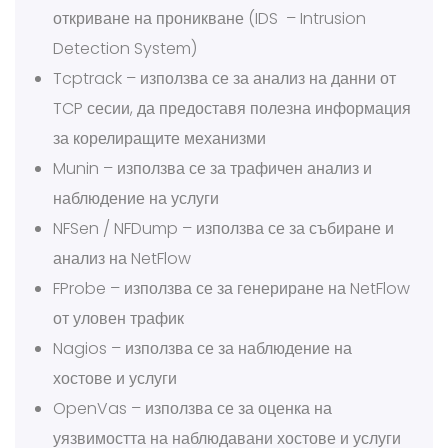
откриване на проникване (IDS – Intrusion
Detection System)
Tcptrack – използва се за анализ на данни от
TCP сесии, да предоставя полезна информация
за корелиращите механизми
Munin – използва се за трафичен анализ и
наблюдение на услуги
NFSen / NFDump – използва се за събиране и
анализ на NetFlow
FProbe – използва се за генериране на NetFlow
от уловен трафик
Nagios – използва се за наблюдение на
хостове и услуги
OpenVas – използва се за оценка на
уязвимостта на наблюдавани хостове и услуги