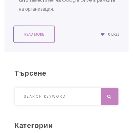
като заместител на Google Drive в рамките
на организация.
0
LIKES
READ MORE
Търсене
Search for:
SEARCH
Категории