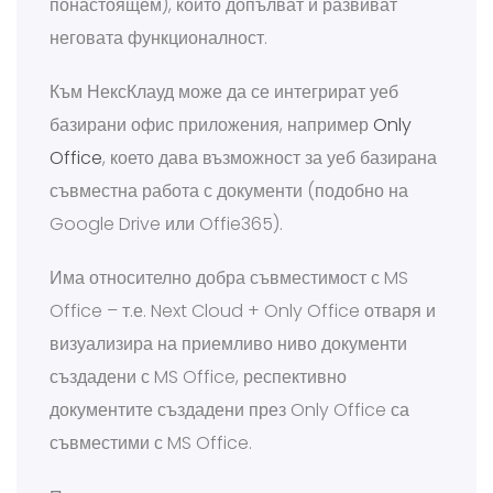
понастоящем), които допълват и развиват
неговата функционалност.
Към НексКлауд може да се интегрират уеб
базирани офис приложения, например
Only
Office
, което дава възможност за уеб базирана
съвместна работа с документи (подобно на
Google Drive или Offie365).
Има относително добра съвместимост с MS
Office – т.е. Next Cloud + Only Office отваря и
визуализира на приемливо ниво документи
създадени с MS Office, респективно
документите създадени през Only Office са
съвместими с MS Office.