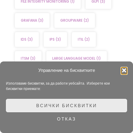
FILE INTEGRITY MONITORING
(1)
GLPI
(3)
GRAFANA
(3)
GROUPWARE
(2)
IDS
(3)
IPS
(3)
ITIL
(2)
ITSM
(3)
LARGE LANGUAGE MODEL
(1)
Управление на бисквитките
LIBRENMS
(1)
LLM
(1)
LOG
(3)
Използваме бисквитки, за да работи уебсайта. Изберете кои
бисквитки приемате:
LOG ANALYSES
(1)
ВСИЧКИ БИСКВИТКИ
MALWARE DETECTION
(1)
ОТКАЗ