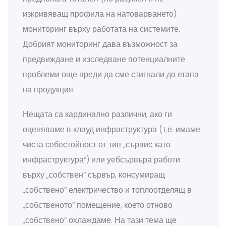
изкривяващ профила на натоварването)
мониторинг върху работата на системите.
Добрият мониторинг дава възможност за
предвиждане и изследване потенциалните
проблеми още преди да сме стигнали до етапа
на продукция.
Нещата са кардинално различни, ако ги
оценяваме в клауд инфраструктура (т.е. имаме
чиста себестойност от тип „сървис като
инфраструктура“) или уебсървъра работи
върху „собствен“ сървър, консумиращ
„собствено“ електричество и топлоотделящ в
„собственото“ помещение, което отново
„собствено“ охлаждаме. На тази тема ще