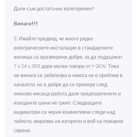
Дали съм достатъчно категоричен?
Винаги!!!
3. Имайте предвид, че много рядко
електрическите инсталации в стандартните
жилища са оразмерени добре, за да поддържат
7 x 24 x 365 дори малки товари от 1-2KW. Това
не винаги се забелязва и никога не е проблем в
началото, но е добре да се провери след
няколко месеца работа дали предпазителите и
изходните шини не греят. Следващите
индикатори са черни конвективни следи над
таблото, миризма на изгоряло и вой на пожарни
сирени.