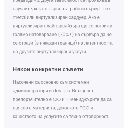
предвидимо. Друга зависимост се проявява в
случаите, когато сървърът работи върху bare
metal или виртуализиран хардуер. Ако е
виртуализиран, хайпървайзъра ще се погрижи
голямо натоварване (70%+) на сървъра да не
се отрази (в някакви граници) на латентността
на другите виртуализирани услуги.
Някои конкретни съвети
Насочени са основно към системни
администратори и devops. Всъщност
препоръчително е CIO и IT мениджърите да са
наясно с материята, доколкото TCO и
качеството на услугите са тяхна отговорност.