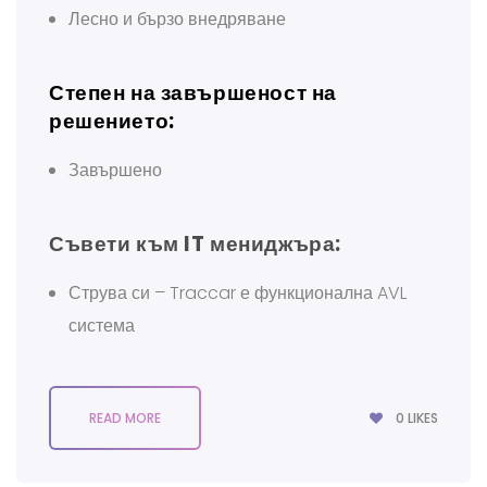
Лесно и бързо внедряване
Степен на завършеност на
решението:
Завършено
Съвети към IT мениджъра:
Струва си – Traccar е функционална AVL
система
0
LIKES
READ MORE