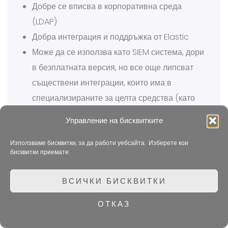
Добре се вписва в корпоративна среда
(LDAP)
Добра интеграция и поддръжка от Elastic
Може да се използва като SIEM система, дори
в безплатната версия, но все още липсват
съществени интеграции, които има в
специализираните за целта средства (като
например AlienVault OSSIM)
Управление на бисквитките
В платената версия има ML (Machine
Learning) възможности за специализиран
Използваме бисквитки, за да работи уебсайта. Изберете кои
бисквитки приемате:
лог анализ
ВСИЧКИ БИСКВИТКИ
Недостатъци:
ОТКАЗ
Непълна поддръжка на организационни