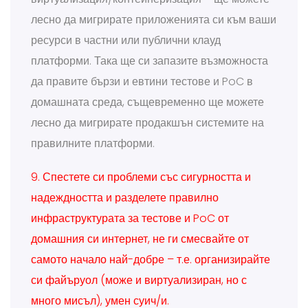
лесно да мигрирате приложенията си към ваши
ресурси в частни или публични клауд
платформи. Така ще си запазите възможноста
да правите бързи и евтини тестове и PoC в
домашната среда, същевременно ще можете
лесно да мигрирате продакшън системите на
правилните платформи.
9. Спестете си проблеми със сигурността и
надеждността и разделете правилно
инфраструктурата за тестове и PoC от
домашния си интернет, не ги смесвайте от
самото начало най-добре – т.е. организирайте
си файъруол (може и виртуализиран, но с
много мисъл), умен суич/и.