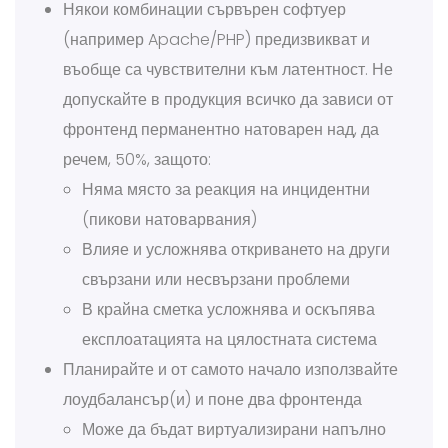
Някои комбинации сървърен софтуер
(например Apache/PHP) предизвикват и
въобще са чувствителни към латентност. Не
допускайте в продукция всичко да зависи от
фронтенд перманентно натоварен над, да
речем, 50%, защото:
Няма място за реакция на инцидентни
(пикови натоварвания)
Влияе и усложнява откриването на други
свързани или несвързани проблеми
В крайна сметка усложнява и оскъпява
експлоатацията на цялостната система
Планирайте и от самото начало използвайте
лоудбалансър(и) и поне два фронтенда
Може да бъдат виртуализирани напълно