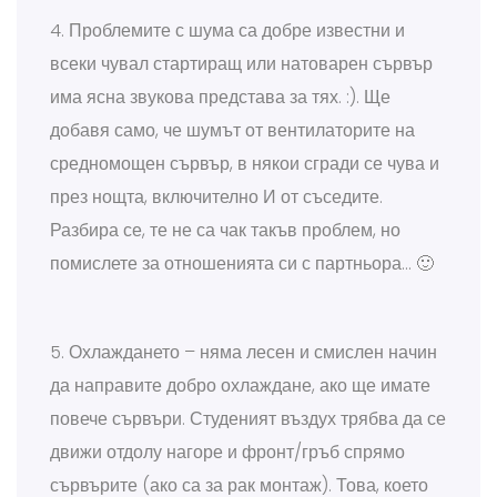
4. Проблемите с шума са добре известни и
всеки чувал стартиращ или натоварен сървър
има ясна звукова представа за тях. :). Ще
добавя само, че шумът от вентилаторите на
средномощен сървър, в някои сгради се чува и
през нощта, включително И от съседите.
Разбира се, те не са чак такъв проблем, но
помислете за отношенията си с партньора… 🙂
5. Охлаждането – няма лесен и смислен начин
да направите добро охлаждане, ако ще имате
повече сървъри. Студеният въздух трябва да се
движи отдолу нагоре и фронт/гръб спрямо
сървърите (ако са за рак монтаж). Това, което