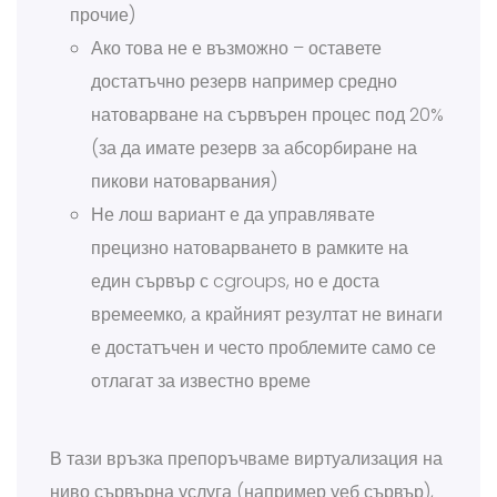
прочие)
Ако това не е възможно – оставете
достатъчно резерв например средно
натоварване на сървърен процес под 20%
(за да имате резерв за абсорбиране на
пикови натоварвания)
Не лош вариант е да управлявате
прецизно натоварването в рамките на
един сървър с cgroups, но е доста
времеемко, а крайният резултат не винаги
е достатъчен и често проблемите само се
отлагат за известно време
В тази връзка препоръчваме виртуализация на
ниво сървърна услуга (например уеб сървър),