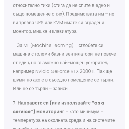
относително тихи (стига да не спите в едно и
също помещение с тях). Предимствата им – не
ви трябва UPS или KVM имате си вградени
монитор, мишка и клавиатура.
– За ML (Machine Learning) – сглобете си
машина с големи бавни вентилатори, не повече
от един, но възможно най-мощен ускорител,
например NVidia GeForce RTX 2080Ti. Пак ще
шуми, но ако е в съседно помещение се търпи.
Или не се търпи – зависи…
7.
Направете си (или използвайте “as a
service”) мониторинг
– като минимум –
температура на околната среда и на системите
– трябва да знаете температурното им