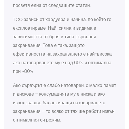
посветя една от следващите статии.
TCO зависи от хардуера и начина, по който го
експлоатираме. Най-силна и видима е
зависимостта от броя и типа сървърни
захранвания. Това е така, защото
ефективността на захранването е най-висока,
ако натоварването му е над 60% и оптимална
при ~80%.
Ако сървърът е слабо натоварен, с малко памет
и дискове – консумацията му е ниска и ако
използва две балансиращи натоварването
захранвания – то всяко от тях ще работи извън
оптималния си режим.