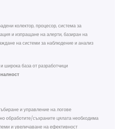
радени колектор, процесор, система за
зация и изпращане на алерти, базиран на
раждане на системи за наблюдение и анализ
 и широка база от разработчици
оналност
събиране и управление на логове
ано обработите/съхраните цялата необходима
леми и увеличаване на ефективност