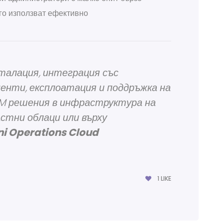
 го използват ефективно
талация, интеграция със
нти, експлоатация и поддръжка на
M решения в инфраструктура на
астни облаци или върху
i Operations Cloud
1
LIKE