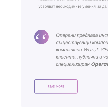
усвояват необходимите умения, за да
Операни предлага инс
съществуващи компоне
комплексни Wazuh SIE
клиента, публични и ч
специализиран
Operan
READ MORE