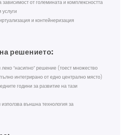
 зависимост от големината и комплексността
 услуги
виртуализация и контейнеризация
на решението:
 леко “насипно” решение (тоест множество
апълно интегрирано от едно централно място)
дните години за развитие на тази
и използва външна технология за