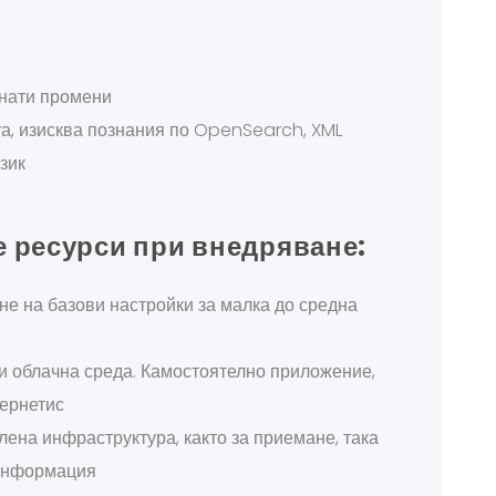
снати промени
а, изисква познания по OpenSearch, XML
зик
 ресурси при внедряване:
е на базови настройки за малка до средна
и облачна среда. Камостоятелно приложение,
бернетис
ена инфраструктура, както за приемане, така
 информация