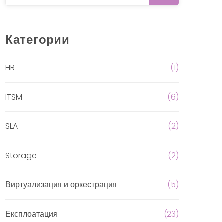
Категории
HR
(1)
ITSM
(6)
SLA
(2)
Storage
(2)
Виртуализация и оркестрация
(5)
Експлоатация
(23)