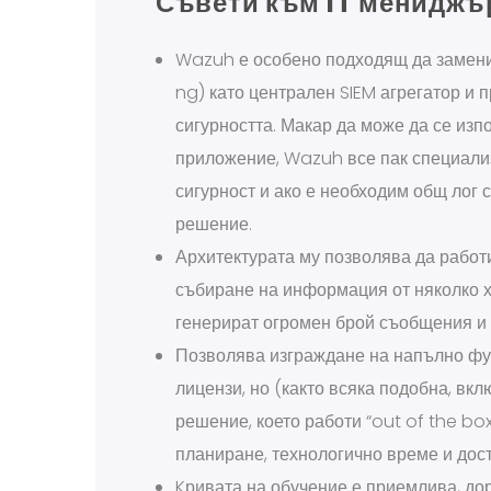
Съвети към IT мениджъ
Wazuh е особено подходящ да замени 
ng) като централен SIEM агрегатор и 
сигурността. Макар да може да се изп
приложение, Wazuh все пак специали
сигурност и ако е необходим общ лог
решение.
Архитектурата му позволява да работ
събиране на информация от няколко х
генерират огромен брой съобщения и
Позволява изграждане на напълно фу
лицензи, но (както всяка подобна, вк
решение, което работи “out of the bo
планиране, технологично време и дос
Kривата на обучение е приемлива, до