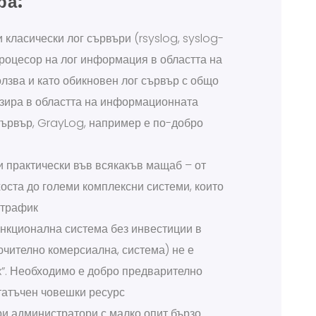
ра:
класически лог сървъри (rsyslog, syslog-
процесор на лог информация в областта на
олзва и като обикновен лог сървър с общо
зира в областта на информационната
 сървър, GrayLog, например е по-добро
и практически във всякакъв мащаб – от
оста до големи комплексни системи, които
 трафик
нкционална система без инвестиции в
лючително комерсиална, система) не е
x”. Необходимо е добро предварително
татъчен човешки ресурс
ри администратори с малко опит бързо