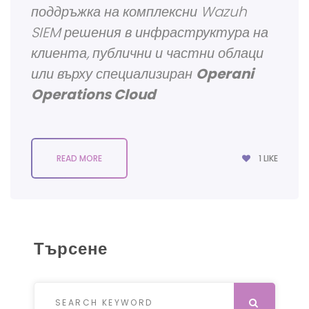
поддръжка на комплексни Wazuh
SIEM решения в инфраструктура на
клиента, публични и частни облаци
или върху специализиран
Operani
Operations Cloud
1
LIKE
READ MORE
Търсене
Search for:
SEARCH