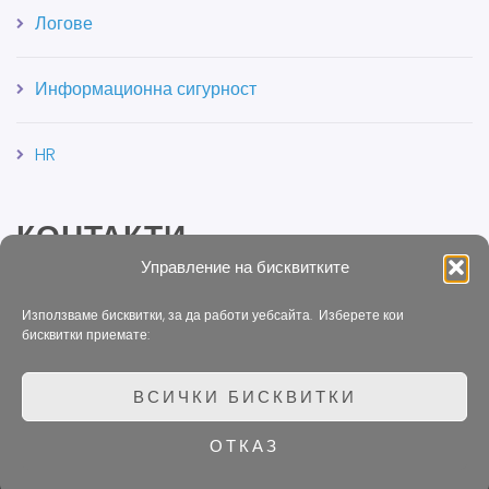
Логове
Информационна сигурност
HR
КОНТАКТИ
Управление на бисквитките
Връзка с Операни
Използваме бисквитки, за да работи уебсайта. Изберете кои
бисквитки приемате:
ВСИЧКИ БИСКВИТКИ
ОПЕРАНИ 2023 |
CREATIVE COMMONS:
ОТКАЗ
CC-BY-SA